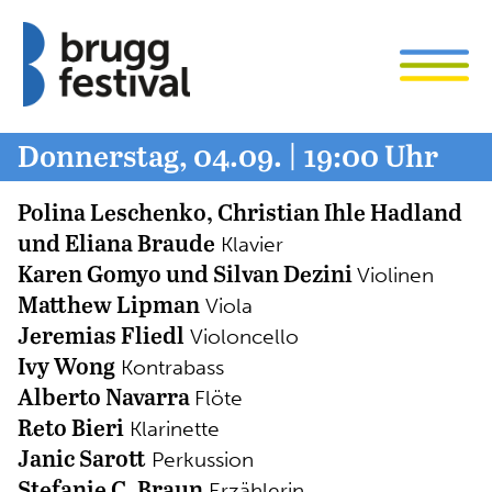
Donnerstag, 04.09. | 19:00 Uhr
Polina Leschenko
,
Christian Ihle Hadland
und
Eliana Braude
Klavier
Karen Gomyo
und
Silvan Dezini
Violinen
Matthew Lipman
Viola
Jeremias Fliedl
Violoncello
Ivy Wong
Kontrabass
Alberto Navarra
Flöte
Reto Bieri
Klarinette
Janic Sarott
Perkussion
Stefanie C. Braun
Erzählerin